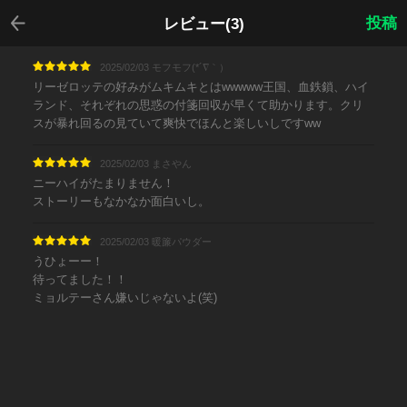
戻る
投稿
レビュー(3)
2025/02/03 モフモフ(*´∇｀）
リーゼロッテの好みがムキムキとはwwwww王国、血鉄鎖、ハイ
ランド、それぞれの思惑の付箋回収が早くて助かります。クリ
スが暴れ回るの見ていて爽快でほんと楽しいしですww
2025/02/03 まさやん
ニーハイがたまりません！
ストーリーもなかなか面白いし。
2025/02/03 暖簾パウダー
うひょーー！
待ってました！！
ミョルテーさん嫌いじゃないよ(笑)