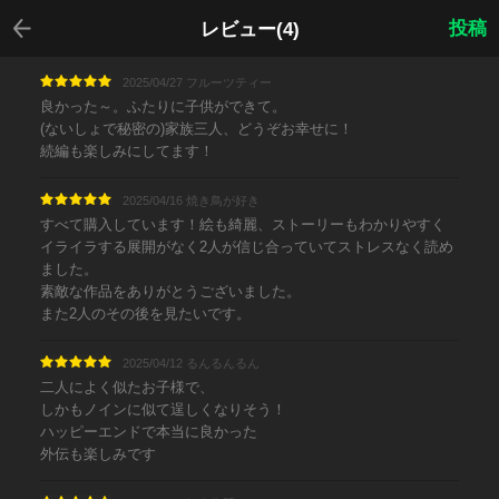
戻る
投稿
レビュー(4)
2025/04/27 フルーツティー
良かった～。ふたりに子供ができて。
(ないしょで秘密の)家族三人、どうぞお幸せに！
続編も楽しみにしてます！
2025/04/16 焼き鳥が好き
すべて購入しています！絵も綺麗、ストーリーもわかりやすく
イライラする展開がなく2人が信じ合っていてストレスなく読め
ました。
素敵な作品をありがとうございました。
また2人のその後を見たいです。
2025/04/12 るんるんるん
二人によく似たお子様で、
しかもノインに似て逞しくなりそう！
ハッピーエンドで本当に良かった
外伝も楽しみです