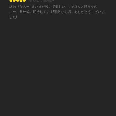
2025/04/12 伊右衛門
終わりなのー!!まだまだ続いて欲しい。この2人大好きなの
に〜。番外編に期待してます!素敵なお話、ありがとうございま
した!