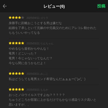
戻る
投稿
レビュー(6)
2025/04/11 ゴリラ
身勝手に距離おこうとする男は嫌だな
結婚を了承しといて元嫁のや元義父のためにアレコレ動かれた
らもういいやってなる
2025/03/21 りんちゃん
やめるなら最初からやんな！
竜男！どこいった？
竜男！今じゃないってなんだ？
今なら間に合うかもだよ！
2025/03/21 みぃこ
私はどうしても竜男エンド希望なんだぁぁぁー(´°̥̥̥̥̥̥̥̥ω°̥̥̥̥̥̥̥̥｀)
2025/03/21 ももか
おっとノロウイルスですよね？？？？？
ちゅうどころか部屋に上がるだけでもかなり感染リスク高いと
思いますが、、