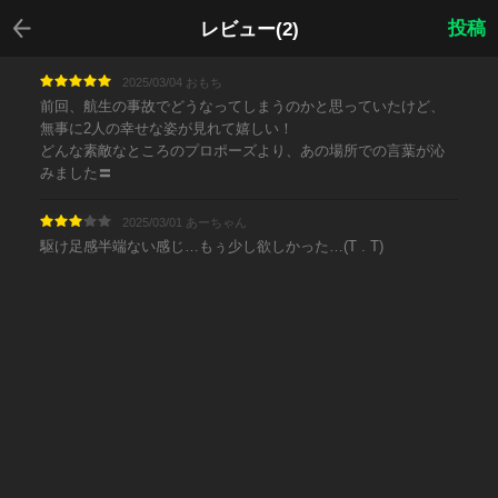
戻る
投稿
レビュー(2)
2025/03/04 おもち
前回、航生の事故でどうなってしまうのかと思っていたけど、
無事に2人の幸せな姿が見れて嬉しい！
どんな素敵なところのプロポーズより、あの場所での言葉が沁
みました〓
2025/03/01 あーちゃん
駆け足感半端ない感じ…もぅ少し欲しかった…(T . T)