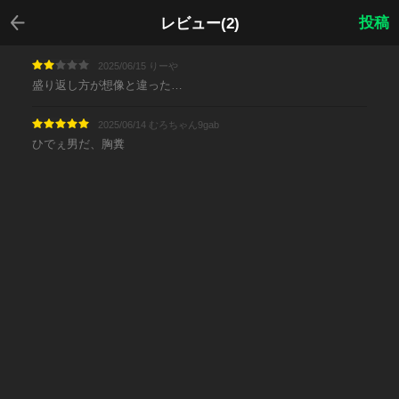
戻る
投稿
レビュー(2)
2025/06/15 りーや
盛り返し方が想像と違った…
2025/06/14 むろちゃん9gab
ひでぇ男だ、胸糞