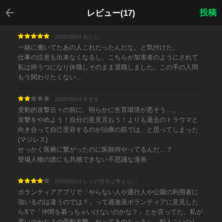
戻る
投稿
レビュー(17)
2026/08/04 あたし
一緒に働いてたあの人これだったんだな。と気付けた。
仕事の注意も出来なくなるし、こちらが加害者のようにされて
私は抑うつになり休職しそのまま退職しました。この手の人間
もう関わりたくない…
2026/06/14 すずき
受動的攻撃云々の前に、明らかに生育環境が悪そう…。
攻撃をやめよう！自分の意見言おう！よりも過去のトラウマと
向き合って自己受容するのが治療の筋では、と思ってしまった
(マジレス)
せっかく医療に繋がったのに医師何やってるんだ…？
登場人物の誰にも共感できない不思議な漫画
2026/02/14 ヒトの思考は奪えない
ボランティアアプリで「やらない人や通行人や公園の利用者に
強いるのは違うのでは？」って過激派ボランティアに意見した
らXで「仲間を募っちゃいけないのかな？」とか言ってた。私が
悪いのかな？の受動攻撃。やってるのおっさん。犯人こいつし