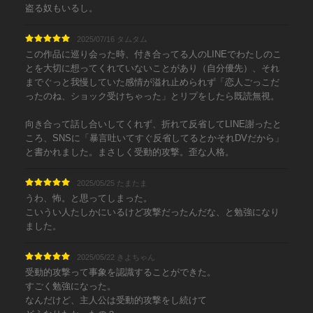
盗る奴もいるし。
2025/07/16 タムタム
この作品に巡り会った時、付き合ってる人のLINEでわたしのこ
とを大切に想ってくれていないことがあり（自分優先）、それ
までぐっと我慢していた感情が溢れ止められず「恋人ごっこだ
ったのね、ショック受けちゃった」とリプをしたら既読無視。
向き合って話し合いしてくれず、折れて反省してLINE謝ったと
ころ、SNSに「暴言吐いてすぐ反省してるとかそれDVだから」
と書かれました。まさしく受動的攻撃。歪な人格。
2025/05/25 たまたま
うわ、怖。と思ってしまった。
こいうい人たしかにいるけど攻撃だったんだな、と勉強になり
ました。
2025/05/22 きよちゃん
受動的攻撃って事象を認識することができた。
すごく勉強になった。
なんだけど、主人公は受動的攻撃をし続けて