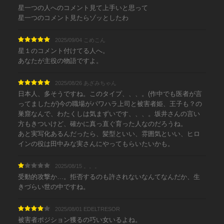
星一つの人へのコメント見て上手いと思って
星一つのコメント見たらゾッとしたわ
2025/09/04 こめこん
星１のコメント付けてる人へ。
あなたが主役の物語ですよ。
2025/08/26 あざみちゃん
日本人、多そうですね。このタイプ、、、。(作中でも医者が言
ってましたが)今の職場がパワハラ上司と被害者姫、王子も？の
巣窟なんで、わたくしは気まずいです、、、。坂井さんの言い
方もきついけど、確かに真っ直ぐ育った人なのだろうね。
あと実写化あるんだったら、髪型といい、雰囲気といい、ヒロ
インの役は田中みな実さんにやってもらいたいかも。
2025/08/15 。。。
受動的攻撃か…。拒否するのも許されないなんてなんだか、生
きづらい世の中ですね。
2025/08/01 EDELTRESOR
被害者ポジション獲るの巧い女いるよね。