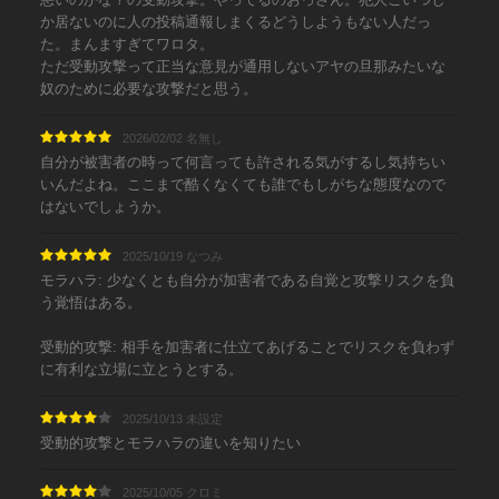
か居ないのに人の投稿通報しまくるどうしようもない人だっ
た。まんますぎてワロタ。
ただ受動攻撃って正当な意見が通用しないアヤの旦那みたいな
奴のために必要な攻撃だと思う。
2026/02/02 名無し
自分が被害者の時って何言っても許される気がするし気持ちい
いんだよね。ここまで酷くなくても誰でもしがちな態度なので
はないでしょうか。
2025/10/19 なつみ
モラハラ: 少なくとも自分が加害者である自覚と攻撃リスクを負
う覚悟はある。
受動的攻撃: 相手を加害者に仕立てあげることでリスクを負わず
に有利な立場に立とうとする。
2025/10/13 未設定
受動的攻撃とモラハラの違いを知りたい
2025/10/05 クロミ