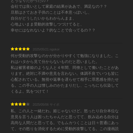
どうなりたかったの？
会社では良いとして家庭の結果がああで、満足なの？？
旦那はさておき子供のことは不本意っぽいし、
自分がどうしたいかもわからんまま、
心地よいまま受動的攻撃しつづけてると、
幸せにはなれないよ？的なことで合ってるの？？
2025/05/21 ngskor
何が受動的攻撃なのかが分かりやすくて勉強になりました。こ
れはハタから見て分からないものだと思いました。
私は被害者姫のような人と４年間、同僚として働いたことがあ
ります。絶対に不満や意見を言わない。体調不良でいつも皆に
心配されている。無視や返事を遅らせて相手に罪悪感を持たせ
る。この手の人は憎しみのかたまりだし、こっちにも伝染して
くるよ。気をつけて！
2025/05/06 サイボ
私、この人と一緒だわ。姫じゃないけど。怒ったり自分本位な
意見を言う人は困ったちゃんだと思ってて、飲み込める自分は
高尚な人間だと思ってる。でもムカつくことは日々普通にあっ
て、その怒りを消化するために受動的攻撃してる。この漫画読