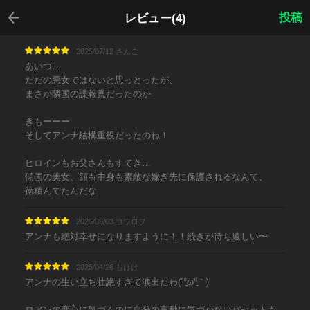
戻る
投稿
レビュー(4)
2025/07/12 さんご
あいつ…
ただの悪女ではないと思っとったが、
まさか隣国の諜報員だったのか
きもーーー
そしてアンナ結構重役だったのね！
ヒロインもお父さんもすてき…
傾国の美女、顔も中身も素敵な嫁ぎ先に保護されるなんて、
徳積んでたんだな
2025/05/03 コワロフ
アンナも絶対幸せになりますように！！続きが待ち遠しい〜
2025/04/26 もけけ
アンナの生い立ち壮絶すぎて涙出たわ(´°̥̥̥̥̥̥̥̥ω°̥̥̥̥̥̥̥̥｀)
ロアンの恋心に気づくのに自分の言動に気づかないバセットも