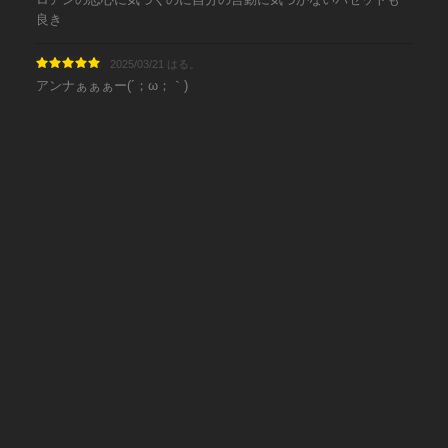
良き
2025/03/21 はる。
アンナぁぁぁー(´；ω；｀)