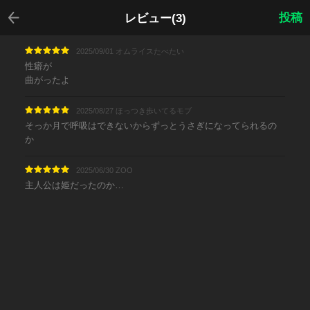
戻る
投稿
レビュー(3)
2025/09/01 オムライスたべたい
性癖が
曲がったよ
2025/08/27 ほっつき歩いてるモブ
そっか月で呼吸はできないからずっとうさぎになってられるの
か
2025/06/30 ZOO
主人公は姫だったのか…