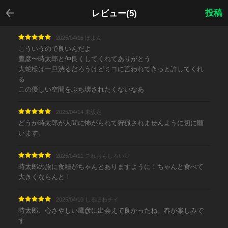
戻る
投稿
レビュー(5)
2025/04/16 ぽよん
こういうので良いんだよ
鷹彦〜時太郎と仲良くしてくれてありがとう
大蛇様は一旦渋るだろうけどミヨに言われてきっと許してくれ
る
この優しい空間をぶち壊されたくないなあ
2025/04/14 未設定
どうか時太郎が人間に怖がられて狩猟されませんように切に願
います。
2025/04/11 これおもしろい♡
時太郎の旅に食糧がちゃんとありますように！ちゃんと食べて
大きくならんと！
2025/04/10 しるほわチイ
時太郎、心さやしい鷹彦に出会えて良かったね。春が楽しみで
す