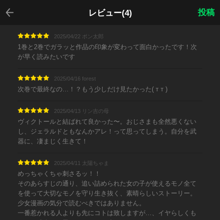
戻る
投稿
レビュー(4)
2025/04/22 ポン太郎
1巻と2巻でガラッと作品の印象が変わって面白かったです！次
が早く読みたいです
2025/04/16 forest
次巻で最終なの…！？もう少しだけ見たかった( т т )
2025/04/13 リン吉の母
ヴィクトールと結ばれて良かった〜。おじさまも全然悪くない
し、ジェラルドともなんかアレ！って思ってしまう。自分を武
器に、凄まじく生きて！
2025/04/11 太陽ちゃま
めっちゃくちゃ刺さるッ！！
そのあらすじの通り、追い詰められた女の子が使えるモノ全て
を使って大切なモノを守り生き抜く、素晴らしいストーリー。
少女漫画の気分で読むべきではありません。
一番惹かれる人よりも先にコトは致しますが…、イヤらしくも