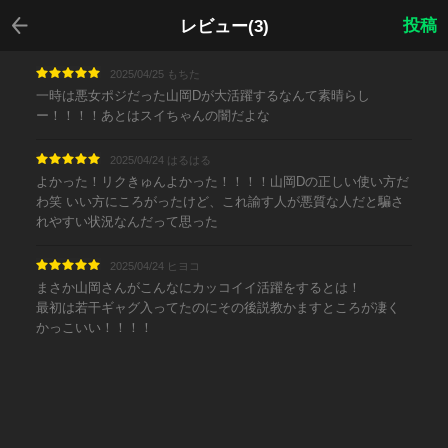
戻る
投稿
レビュー(3)
2025/04/25 もちた
一時は悪女ポジだった山岡Dが大活躍するなんて素晴らし
ー！！！！あとはスイちゃんの闇だよな
2025/04/24 はるはる
よかった！リクきゅんよかった！！！！山岡Dの正しい使い方だ
わ笑 いい方にころがったけど、これ諭す人が悪質な人だと騙さ
れやすい状況なんだって思った
2025/04/24 ヒヨコ
まさか山岡さんがこんなにカッコイイ活躍をするとは！
最初は若干ギャグ入ってたのにその後説教かますところが凄く
かっこいい！！！！