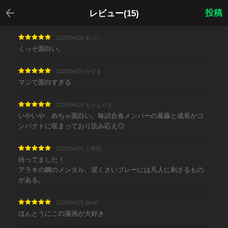
戻る
投稿
レビュー(15)
2025/06/26 あっし
くっそ面白い。
2025/04/29 かずま
マジで面白すぎる
2025/04/29 ちゃんやま
いやいや、めちゃ面白い。毎試合各メンバーの葛藤と成長がコ
ンパクトに収まっており読み応え◎
2025/04/25 ど根性
待ってました！
アラキの鋼のメンタル、泥くさいプレーには凡人に刺さるもの
がある。
2025/04/25 @ot0
ほんとうにこの漫画が大好き