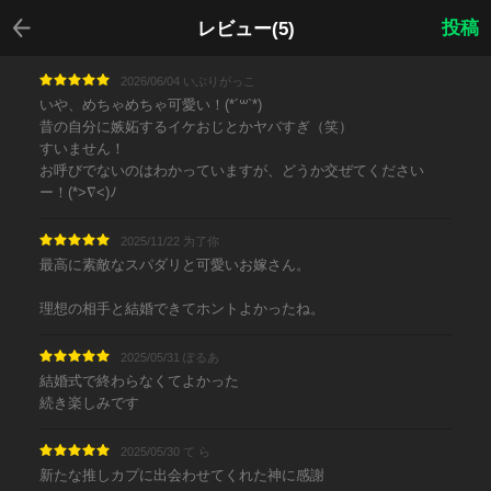
戻る
投稿
レビュー(5)
2026/06/04 いぶりがっこ
いや、めちゃめちゃ可愛い！(*´꒳`*)
昔の自分に嫉妬するイケおじとかヤバすぎ（笑）
すいません！
お呼びでないのはわかっていますが、どうか交ぜてください
ー！(*>∇<)ﾉ
2025/11/22 为了你
最高に素敵なスパダリと可愛いお嫁さん。
理想の相手と結婚できてホントよかったね。
2025/05/31 ぽるあ
結婚式で終わらなくてよかった
続き楽しみです
2025/05/30 て ら
新たな推しカプに出会わせてくれた神に感謝