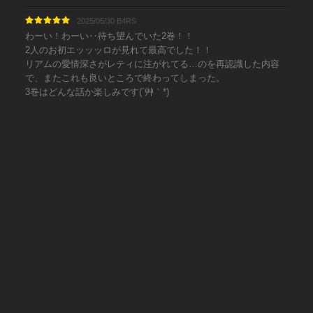
2025/05/30 B4RS
わーい！わーい‥待ち望んでいた2巻！！
2人のお初エッッッロが見れて最高でした！！
リアムの愛情深さがレティに注がれてる…のを再認識した内容
で、またこれも良いところで終わってしまった。
3巻はどんな話か楽しみです(´艸｀*)