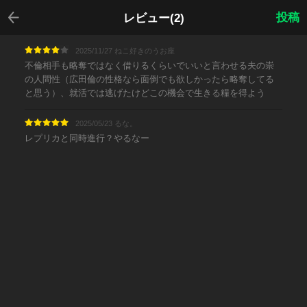
戻る
投稿
レビュー(2)
2025/11/27 ねこ好きのうお座
不倫相手も略奪ではなく借りるくらいでいいと言わせる夫の崇
の人間性（広田倫の性格なら面倒でも欲しかったら略奪してる
と思う）、就活では逃げたけどこの機会で生きる糧を得よう
2025/05/23 るな。
レプリカと同時進行？やるなー