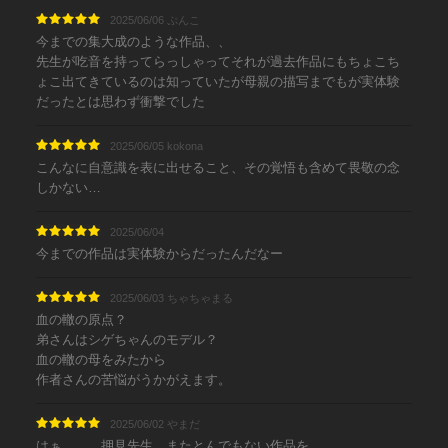
2025/06/06 ぷんこ
今までの集大成のような作品、、
先生が吃音を持ってらっしゃってそれが過去作品にもちょこち
ょこ出てきているのは知っていたが母親の描写までもが実体験
だったとは思わず衝撃でした
2025/06/05 kokona
こんなに自意識を表に出せること、その覚悟も含めて畏敬の念
しかない…
2025/06/04 ㅤㅤㅤㅤㅤㅤㅤㅤㅤㅤ
今までの作品は実体験からだったんだなー
2025/06/03 ちゃちゃまる
血の轍の原点？
弟さんはシゲちゃんのモデル？
血の轍の母をみたから
作者さんの苦悩がうかがえます。
2025/06/02 やまだ
はぁ、、、押見先生、またとんでもない作品を…。