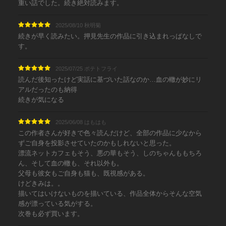
重い話でした。続き絶対読みます。
2025/08/10 秋明菊
続きが早く読みたい。押見先生の作品に引き込まれっぱなしで
す。
2025/07/25 ポテトフライ
読んだ後知ったけど実話に基づいた話なのか…血の轍が妙にリ
アルだったのも納得
続きが気になる
2025/06/08 はもはも
この作者さんが好きで色々読んだけど、全部の作品に少なから
ずご自身を投影させていたのかもしれないと思った。
漂流ネットカフェもそう、悪の華もそう、しのちゃんももちろ
ん、そして血の轍も、それ以外も。
父母も彼女もご自身も猫も、既視感がある。
けどきみは。。
描いてはいけないものを描いている、作品全体からそんな空気
感が漂っている気がする。
次巻も必ず買います。