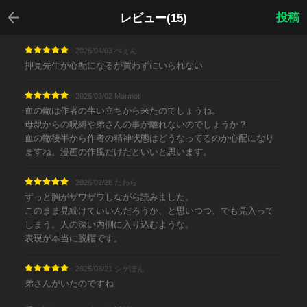
戻る
投稿
レビュー(15)
2026/04/03 ぺぇん
押見先生が心配になるが買わずにいられない
2026/03/02 Marmot
血の轍は作者の生い立ちから来たのでしょうね。
母親からの呪縛や弟さんの事が離れないのでしょうか？
血の轍後半から作者の精神状態はどうなってるのか心配になり
ますね。漫画の作風だけだといいと思います。
2026/02/28 たわら
ずっと胸がザワザワしながら読みました。
このまま見続けていいんだろうか、と思いつつ、でも見入って
しまう。人の深い内側に入り込むような。
表現が本当に脱帽です。
2025/08/21 シゲぽん
弟さんがいたのですね