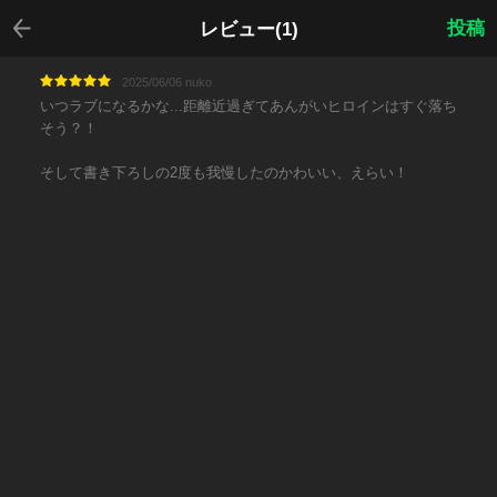
戻る
投稿
レビュー(1)
2025/06/06 nuko
いつラブになるかな...距離近過ぎてあんがいヒロインはすぐ落ち
そう？！
そして書き下ろしの2度も我慢したのかわいい、えらい！