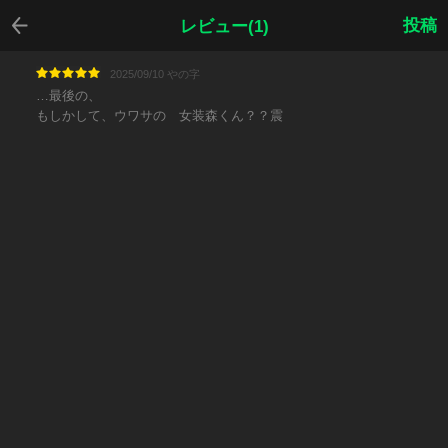
戻る
投稿
レビュー(1)
2025/09/10 やの字
…最後の、
もしかして、ウワサの 女装森くん？？震