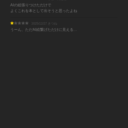
AIの絵張りつけただけで
よくこれを本として出そうと思ったよね
2025/12/27 きつね
うーん、ただAI絵繋げただけに見える…