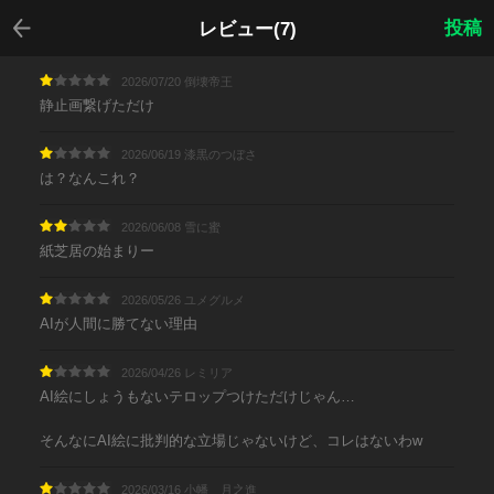
戻る
投稿
レビュー(7)
2026/07/20 倒壊帝王
静止画繋げただけ
2026/06/19 漆黒のつぼさ
は？なんこれ？
2026/06/08 雪に蜜
紙芝居の始まりー
2026/05/26 ユメグルメ
AIが人間に勝てない理由
2026/04/26 レミリア
AI絵にしょうもないテロップつけただけじゃん…
そんなにAI絵に批判的な立場じゃないけど、コレはないわw
2026/03/16 小幡 月之進