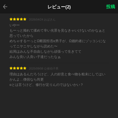
戻る
投稿
レビュー(2)
2026/04/24 おばさん
いやー
もーっと拗れて揉めて辛い光景を見なきゃいけないのかなぁと
思っていたから
めちゃするーっとΩ断固拒否α男子が、Ω婚約者にゾッコンにな
ってニヤニヤしながら読めた〜
結局はみんな不自由しながら頑張って生きてて
みんな良い人良い子達だったなぁ
2025/09/08 公侯伯子男
理由はあるんだろうけど、人の好意と食べ物を粗末にしてはい
かんよ…僧侶なら尚更
αとは言うけど、修行が足りんのではないかい？