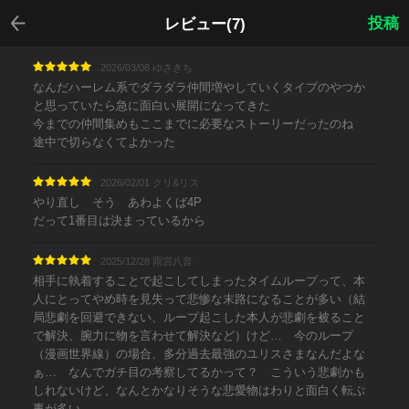
戻る
投稿
レビュー(7)
2026/03/08 ゆさきち
なんだハーレム系でダラダラ仲間増やしていくタイプのやつか
と思っていたら急に面白い展開になってきた
今までの仲間集めもここまでに必要なストーリーだったのね
途中で切らなくてよかった
2026/02/01 クリ&リス
やり直し そう あわよくば4P
だって1番目は決まっているから
2025/12/28 雨宮八音
相手に執着することで起こしてしまったタイムループって、本
人にとってやめ時を見失って悲惨な末路になることが多い（結
局悲劇を回避できない、ループ起こした本人が悲劇を被ること
で解決、腕力に物を言わせて解決など）けど… 今のループ
（漫画世界線）の場合、多分過去最強のユリスさまなんだよな
ぁ… なんでガチ目の考察してるかって？ こういう悲劇かも
しれないけど、なんとかなりそうな悲愛物はわりと面白く転ぶ
事が多い