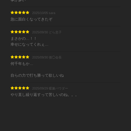
2025/10/05 sara
急に面白くなってきたぞ
2025/09/30 どら息子
まさかの…！！
幸せになってくれぇ…
2025/09/30 後◯会長
何千年もか…
自らの力で打ち勝って欲しいね
2025/09/29 暖簾パウダー
やり直し繰り返すって苦しいのね。。。