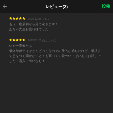
戻る
投稿
レビュー(2)
2025/12/23 マロン
もう一度最初から見て泣きます！
あちゃ先生お疲れ様でした
2025/12/22 ぬこにゃん
いやー青春だあ…
最終巻後半はほとんどみんなのその後的な感じだけど、最後ま
で息をつく間がないとても面白くて愛のいっぱいあるお話しで
した！購入に悔いなし！