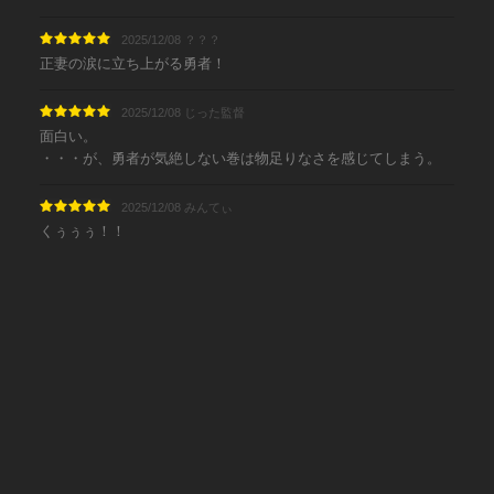
2025/12/08 ？？？
正妻の涙に立ち上がる勇者！
2025/12/08 じった監督
面白い。
・・・が、勇者が気絶しない巻は物足りなさを感じてしまう。
2025/12/08 みんてぃ
くぅぅぅ！！