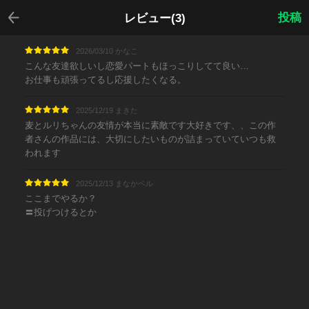
戻る
投稿
レビュー(3)
2026/03/10 かなこ
こんな友達欲しいし恋愛パートもほっこりしてて良い…
お仕事も頑張ってるし応援したくなる。
2025/12/19 まきた
麦とルリちゃんの友情が本当に素敵です大好きです、、この作
者さんの作品には、大切にしたいものが詰まっていていつも救
われます
2025/12/13 まなかベル
ここまでやるか？
〓投げつけるとか