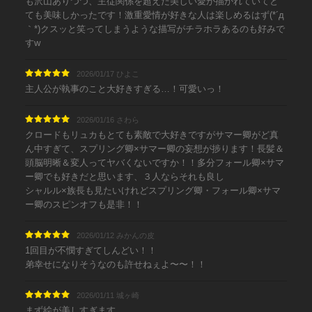
も沢山ありつつ、主従関係を超えた美しい愛が描かれていてと
ても美味しかったです！激重愛情が好きな人は楽しめるはず(*´д
｀*)クスッと笑ってしまうような描写がチラホラあるのも好みで
すw
2026/01/17 ひよこ
主人公が執事のこと大好きすぎる…！可愛いっ！
2026/01/16 さわら
クロードもリュカもとても素敵で大好きですがサマー卿がど真
ん中すぎて、スプリング卿×サマー卿の妄想が捗ります！長髪＆
頭脳明晰＆変人ってヤバくないですか！！多分フォール卿×サマ
ー卿でも好きだと思います、３人ならそれも良し
シャルル×族長も見たいけれどスプリング卿・フォール卿×サマ
ー卿のスピンオフも是非！！
2026/01/12 みかんの皮
1回目が不憫すぎてしんどい！！
弟幸せになりそうなのも許せねぇよ〜〜！！
2026/01/11 城ヶ崎
まず絵が美しすぎます