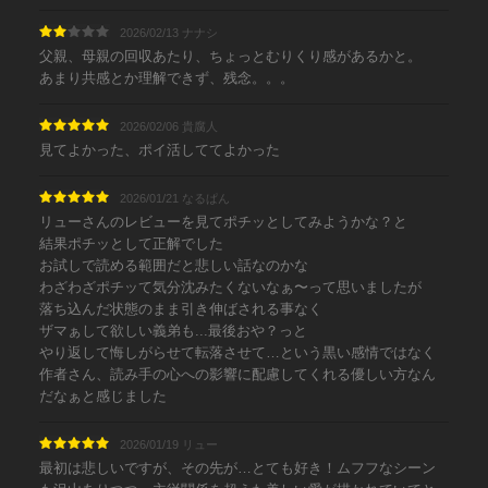
2026/02/13 ナナシ
父親、母親の回収あたり、ちょっとむりくり感があるかと。
あまり共感とか理解できず、残念。。。
2026/02/06 貴腐人
見てよかった、ポイ活しててよかった
2026/01/21 なるぱん
リューさんのレビューを見てポチッとしてみようかな？と
結果ポチッとして正解でした
お試しで読める範囲だと悲しい話なのかな
わざわざポチッて気分沈みたくないなぁ〜って思いましたが
落ち込んだ状態のまま引き伸ばされる事なく
ザマぁして欲しい義弟も...最後おや？っと
やり返して悔しがらせて転落させて…という黒い感情ではなく
作者さん、読み手の心への影響に配慮してくれる優しい方なん
だなぁと感じました
2026/01/19 リュー
最初は悲しいですが、その先が…とても好き！ムフフなシーン