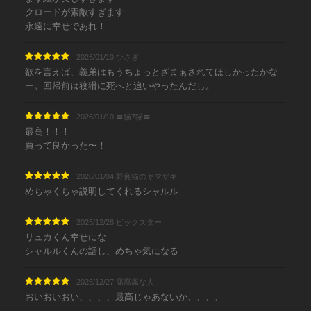
クロードが素敵すぎます
永遠に幸せであれ！
2026/01/10 ひさぎ
欲を言えば、義弟はもうちょっとざまぁされてほしかったかな
ー。回帰前は狡猾に死へと追いやったんだし。
2026/01/10 〓猫7猫〓
最高！！！
買って良かった〜！
2026/01/04 野良猫のヤマザキ
めちゃくちゃ説明してくれるシャルル
2025/12/28 ビックスター
リュカくん幸せにな
シャルルくんの話し、めちゃ気になる
2025/12/27 腐腐腐な人
おいおいおい、、、、最高じゃあないか、、、、