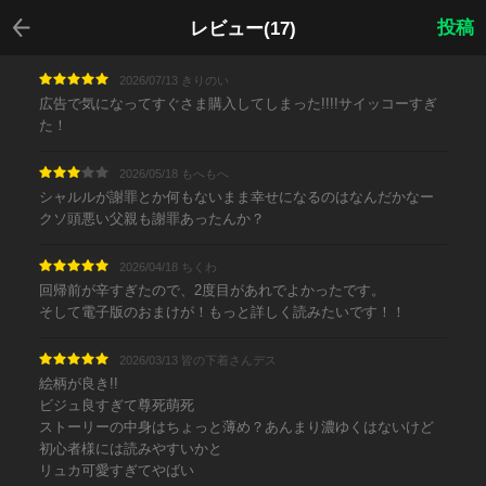
戻る
投稿
レビュー(17)
2026/07/13 きりのい
広告で気になってすぐさま購入してしまった!!!!サイッコーすぎ
た！
2026/05/18 もへもへ
シャルルが謝罪とか何もないまま幸せになるのはなんだかなー
クソ頭悪い父親も謝罪あったんか？
2026/04/18 ちくわ
回帰前が辛すぎたので、2度目があれでよかったです。
そして電子版のおまけが！もっと詳しく読みたいです！！
2026/03/13 皆の下着さんデス
絵柄が良き!!
ビジュ良すぎて尊死萌死
ストーリーの中身はちょっと薄め？あんまり濃ゆくはないけど
初心者様には読みやすいかと
リュカ可愛すぎてやばい