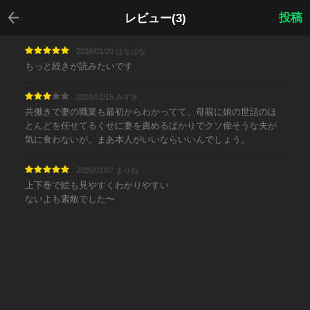
戻る
投稿
レビュー(3)
2026/01/20 はなはな
もっと続きが読みたいです
2026/01/15 みずき
共働きで妻の職業も最初からわかってて、母親に娘の世話のほ
とんどを任せてるくせに妻を責めるばかりでクソ偉そうな夫が
気に食わないが。まあ本人がいいならいいんでしょう。
2026/01/07 まりね
上下巻で絵も見やすくわかりやすい
ないよも素敵でした〜