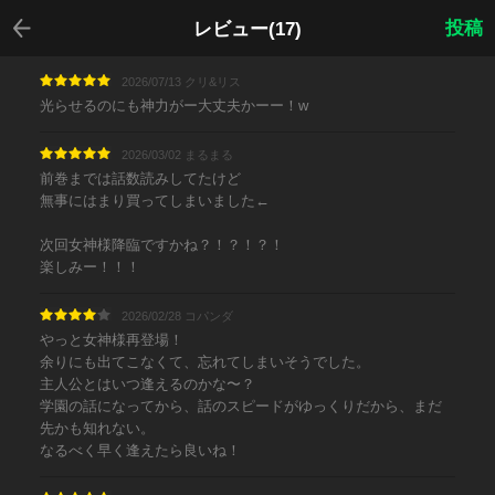
戻る
投稿
レビュー(17)
2026/07/13 クリ&リス
光らせるのにも神力がー大丈夫かーー！w
2026/03/02 まるまる
前巻までは話数読みしてたけど
無事にはまり買ってしまいました←
次回女神様降臨ですかね？！？！？！
楽しみー！！！
2026/02/28 コパンダ
やっと女神様再登場！
余りにも出てこなくて、忘れてしまいそうでした。
主人公とはいつ逢えるのかな〜？
学園の話になってから、話のスピードがゆっくりだから、まだ
先かも知れない。
なるべく早く逢えたら良いね！