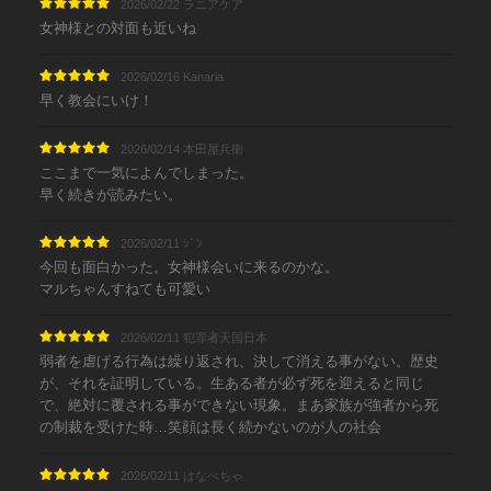
2026/02/22 ラニアケア
女神様との対面も近いね
2026/02/16 Kanaria
早く教会にいけ！
2026/02/14 本田屋兵衛
ここまで一気によんでしまった。
早く続きが読みたい。
2026/02/11 ｼﾞﾝ
今回も面白かった。女神様会いに来るのかな。
マルちゃんすねても可愛い
2026/02/11 犯罪者天国日本
弱者を虐げる行為は繰り返され、決して消える事がない。歴史
が、それを証明している。生ある者が必ず死を迎えると同じ
で、絶対に覆される事ができない現象。まあ家族が強者から死
の制裁を受けた時…笑顔は長く続かないのが人の社会
2026/02/11 はなぺちゃ