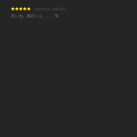
2026/04/03 ∞8龍羅8∞
良いね、面白いよ。。。笑