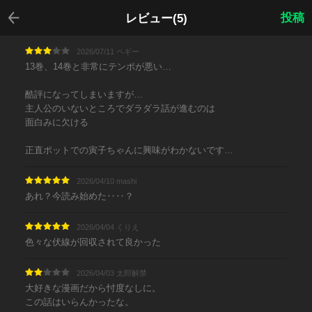
戻る
投稿
レビュー(5)
2026/07/11 ペギー
13巻、14巻と非常にテンポが悪い…
酷評になってしまいますが…
主人公のいないところでダラダラ話が進むのは
面白みに欠ける
正直ポットでの寅子ちゃんに興味がわかないです…
2026/04/10 mashi
あれ？今読み始めた‥‥？
2026/04/04 くりえ
色々な伏線が回収されて良かった
2026/04/03 太郎解禁
大好きな漫画だから忖度なしに。
この話はいらんかったな。