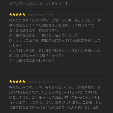
まだ出てくんのこいつ。よし処そう！！
2026/04/30 だっひー
村八分にされてた里の中で口は悪いけど唯一話しかけたり、食
事の世話をしてくれたおばさまがお元気そうで何よりです
息子さんは隊士の一員なのですね
菜々緒のお父さん、一気に老け込んでしまって
ひょっとして菜々緒は周囲の人に知らずに治癒能力を付与して
たとか？
そして何より若様、昔は貴公子様然とした佇まいが素敵だった
のに怪しげなキャラに成り下がって‥
すぐに夜行様に潰されると思う
2026/04/30 まのもと
毎月楽しみです。いや…待ちきれないくらい。作画綺麗で、お
話の内容も好きです。妖かしものないわけじゃないですけど…
やこうさまと、菜々緒ちゃんのお互い思う気持ちにキュンとし
ちゃいます。…なのに…また、あの き◯い若様がご登場…どん
な騒ぎになるのやら┐(´д｀)┌次回まで…なんと長いこと…(泣)