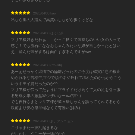
2026/04/30 kao
私なら里の人踏んで高笑いしながら歩くけどな…
2026/04/30 ほうじ茶
マリア様好きだわぁ……かっこ良くて気持ちのいい女の人って
感じ！でも流石にななおちゃんみたいな娘が欲しかったとはい
え、産んだ気がするは面白すぎるんですがww
2026/04/30 (*ΦωΦ)
あーぁせっかく温情での隔離だったのに今度は確実に息の根止
められるな若様^^;マジで頭のネジ外れて壊れたのか元からこう
いうキモイ質だったのか^^;
マリア様が仰ってたようにプライドだけ高くて人の足を引っ張
る男尊女卑の藤堂家ウザいなー๛(º言º )
でも夜行さまとマリア様が菜々緒ちゃんを護ってくれてるから
以前より安心感半端なくて有難い(拝み)
2026/04/30 あ、アンニョン
こりゃまた一波乱起きるな…
がしかし、やこーが一緒だから