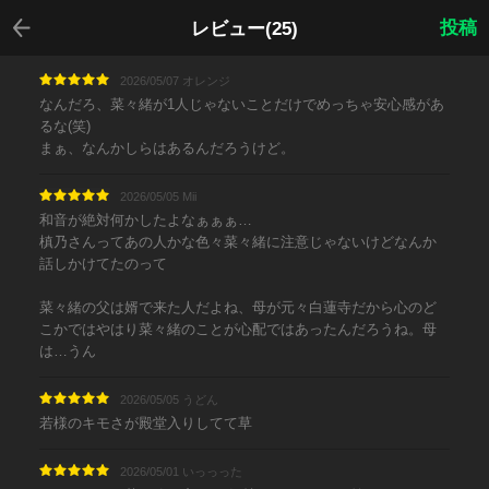
戻る
投稿
レビュー(25)
2026/05/07 オレンジ
なんだろ、菜々緒が1人じゃないことだけでめっちゃ安心感があ
るな(笑)
まぁ、なんかしらはあるんだろうけど。
2026/05/05 Mii
和音が絶対何かしたよなぁぁぁ…
槙乃さんってあの人かな色々菜々緒に注意じゃないけどなんか
話しかけてたのって
菜々緒の父は婿で来た人だよね、母が元々白蓮寺だから心のど
こかではやはり菜々緒のことが心配ではあったんだろうね。母
は…うん
2026/05/05 うどん
若様のキモさが殿堂入りしてて草
2026/05/01 いっっった