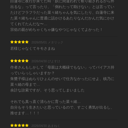
白蓮寺に夜行が来てた時「妖に間違われて斬り殺されるから外
出るな」って言ったり、「倒れたって助けない」とは言ってい
たけどフラフラだった菜々緒ちゃんを気にしたり、白蓮寺に来
た菜々緒ちゃんに普通に話かけるあたりなんだかんだ気にかけ
てくれてたんだな〜…
宗佑の親がめちゃくちゃ嫌なやつじゃなくてよかった！
2026/05/01 メタリック
若様じゃなくてキモさまね
2026/04/30 ぴよすけ
作者さんもしかして「母親は大概碌でもない」ってバイアス持
っていらっしゃいますか？
朱鷺子様はぬらりひょんのせいで仕方なかったにせよ、槙乃に
菜々緒の母まで…
余計な詮索ですが、そう思ってしまいました
それでも真っ直ぐ清らかに育った菜々緒…
自分もそう生きたいと思っているので、すごく勇気が出るし、
推せます…！！！
2026/04/30 あまねく