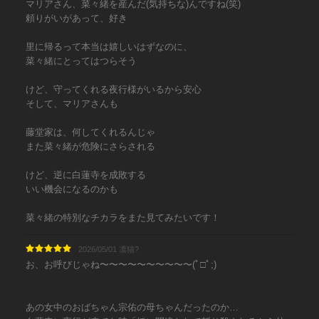
マリアさん、菜々緒を産んだ(気持ちな)んですね(笑)
頼りがいがあって、好き
里に帰るって本当は嬉しいはずなのに、
菜々緒にとってはつらそう
けど、守ってくれる夜行様がいるから安心
そして、マリアさんも
藤堂家は、何してくれるんじゃ
また菜々緒が危険にさらされる
けど、逆に白蓮寺を成敗する
いい機会になるのかも
菜々緒の特別なチカラをまた見てみたいです！
2026/05/01 凛猫?
お、お呼びじゃね〜〜〜〜〜〜〜〜〜〜(ﾟ□ﾟ;)
あの女中のおばちゃん宗佑の母ちゃんだったのか…