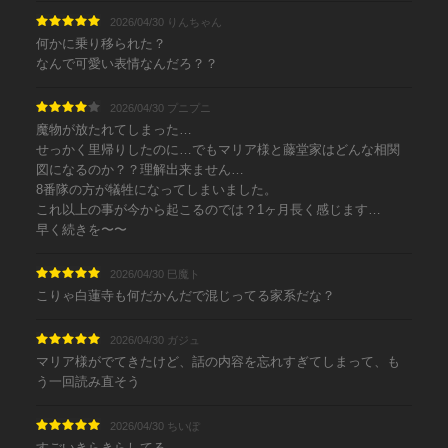
2026/04/30 りんちゃん
何かに乗り移られた？
なんで可愛い表情なんだろ？？
2026/04/30 プニプニ
魔物が放たれてしまった…
せっかく里帰りしたのに…でもマリア様と藤堂家はどんな相関
図になるのか？？理解出来ません…
8番隊の方が犠牲になってしまいました。
これ以上の事が今から起こるのでは？1ヶ月長く感じます…
早く続きを〜〜
2026/04/30 巳魔ト
こりゃ白蓮寺も何だかんだで混じってる家系だな？
2026/04/30 ガジュ
マリア様がでてきたけど、話の内容を忘れすぎてしまって、も
う一回読み直そう
2026/04/30 ちいぽ
すごいきらきらしてる