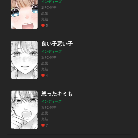
インディーズ
1話公開中
恋愛
完結
5
良い子悪い子
インディーズ
1話公開中
恋愛
完結
4
怒ったキミも
インディーズ
1話公開中
恋愛
完結
7