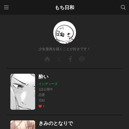
メニ
検索
もち日和
ュー
少女漫画を描くことが好きです！
酔い
インディーズ
1話公開中
恋愛
完結
1
きみのとなりで