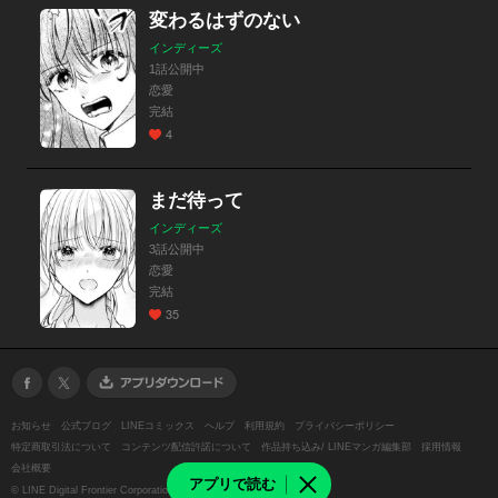
変わるはずのない
インディーズ
1話公開中
恋愛
完結
4
まだ待って
インディーズ
3話公開中
恋愛
完結
35
お知らせ
公式ブログ
LINEコミックス
ヘルプ
利用規約
プライバシーポリシー
特定商取引法について
コンテンツ配信許諾について
作品持ち込み/ LINEマンガ編集部
採用情報
会社概要
アプリで読む
©
LINE Digital Frontier Corporation