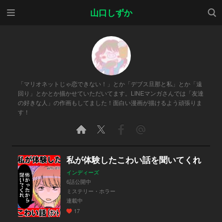
メニ
検索
山口しずか
ュー
「マリオネットじゃ恋できない！」とか「デブス旦那と私」とか「遠
回り」とかとか描かせていただいてます。LINEマンガさんでは「友達
の好きな人」の作画もしてました！面白い漫画が描けるよう頑張りま
す！
私が体験したこわい話を聞いてくれ
インディーズ
6話公開中
ミステリー・ホラー
連載中
17