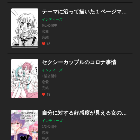
テーマに沿って描いた１ページマンガたち
インディーズ
6話公開中
恋愛
完結
18
セクシーカップルのコロナ事情
インディーズ
1話公開中
恋愛
完結
19
自分に対する好感度が見える女の子と誤解されがちな男の子の話
インディーズ
1話公開中
恋愛
完結