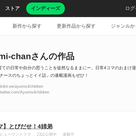
ストア
インディーズ
ログ
新作から探す
更新作品から探す
ジャンルか
umi-chanさんの作品
育ての日常や自分の思うことを徒然なるままにー。日常4コマのおまけ漫
ナースのちょっとイイ話」の連載漫画もぜひ！
/linktr.ee/ayumis4children
/twitter.com/Ayumis4children
マ】とびだせ！4姉弟
ヒューマンドラマ
23話公開中
連載中