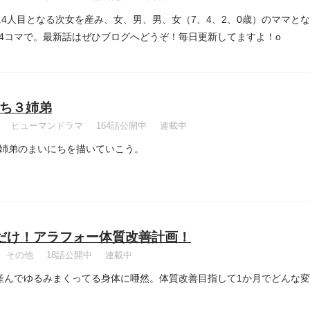
年に4人目となる次女を産み、女、男、男、女（7、4、2、0歳）のママと
4コマで。最新話はぜひブログへどうぞ！毎日更新してますよ！o
ち３姉弟
ヒューマンドラマ
164話公開中
連載中
姉弟のまいにちを描いていこう。
だけ！アラフォー体質改善計画！
その他
18話公開中
連載中
産んでゆるみまくってる身体に唖然。体質改善目指して1か月でどんな