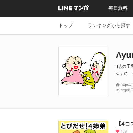
毎日無料
トップ
ランキングから探す
Ay
4人の子
科」の「
https:/
https:/
【4コ
439