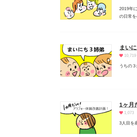
2019
の日常を
まいに
10,719
うちの３
1ヶ月
1,073
3人目を