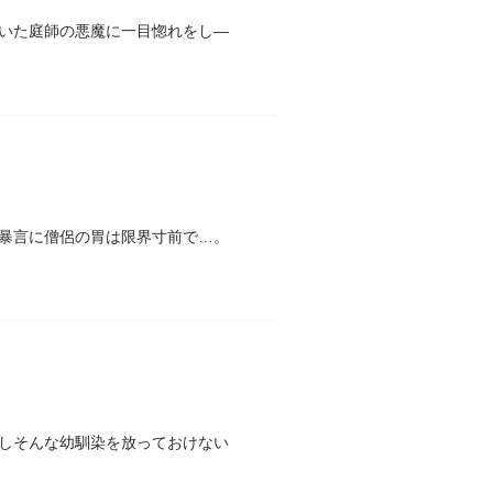
いた庭師の悪魔に一目惚れをし―
暴言に僧侶の胃は限界寸前で…。
しそんな幼馴染を放っておけない