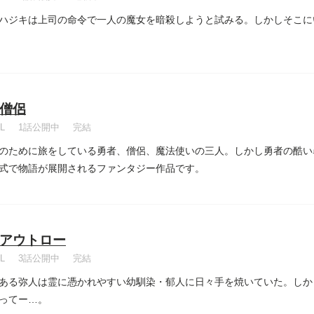
ハジキは上司の命令で一人の魔女を暗殺しようと試みる。しかしそこに
僧侶
L
1話公開中
完結
のために旅をしている勇者、僧侶、魔法使いの三人。しかし勇者の酷い
式で物語が展開されるファンタジー作品です。
アウトロー
L
3話公開中
完結
ある弥人は霊に憑かれやすい幼馴染・郁人に日々手を焼いていた。しか
ってー…。