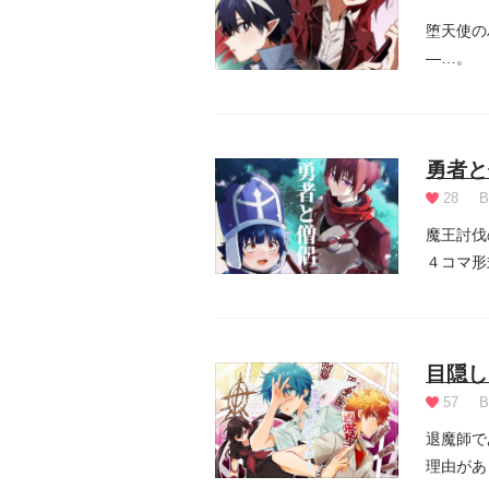
堕天使の
―…。
勇者と
28
B
魔王討伐
４コマ形
目隠し
57
B
退魔師で
理由があ