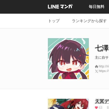
毎日無料
トップ
ランキングから探す
七澤
主に自サ
http://
https:/
天冥デ
63
B