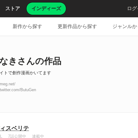
ストア
インディーズ
ログ
新作から探す
更新作品から探す
ジャンルか
なきさんの作品
イトで創作漫画かいてます
rimeg.net/
/twitter.com/ButuGen
ィスベリテ
L
7話公開中
連載中