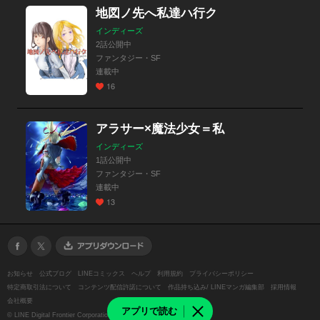
地図ノ先へ私達ハ行ク
インディーズ
2話公開中
ファンタジー・SF
連載中
16
アラサー×魔法少女＝私
インディーズ
1話公開中
ファンタジー・SF
連載中
13
お知らせ
公式ブログ
LINEコミックス
ヘルプ
利用規約
プライバシーポリシー
特定商取引法について
コンテンツ配信許諾について
作品持ち込み/ LINEマンガ編集部
採用情報
会社概要
アプリで読む
©
LINE Digital Frontier Corporation