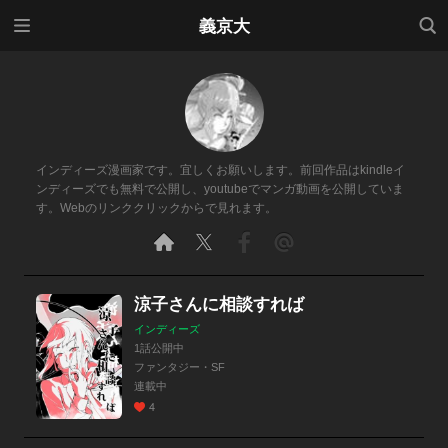
メニ
検索
義京大
ュー
インディーズ漫画家です。宜しくお願いします。前回作品はkindleイ
ンディーズでも無料で公開し、youtubeでマンガ動画を公開していま
す。Webのリンククリックからで見れます。
涼子さんに相談すれば
インディーズ
1話公開中
ファンタジー・SF
連載中
4