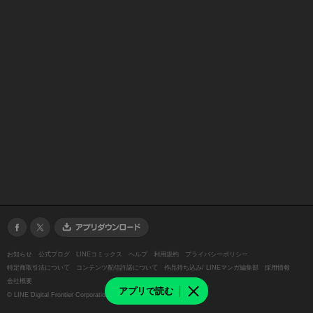
お知らせ
公式ブログ
LINEコミックス
ヘルプ
利用規約
プライバシーポリシー
特定商取引法について
コンテンツ配信許諾について
作品持ち込み/ LINEマンガ編集部
採用情報
会社概要
アプリで読む
©
LINE Digital Frontier Corporation