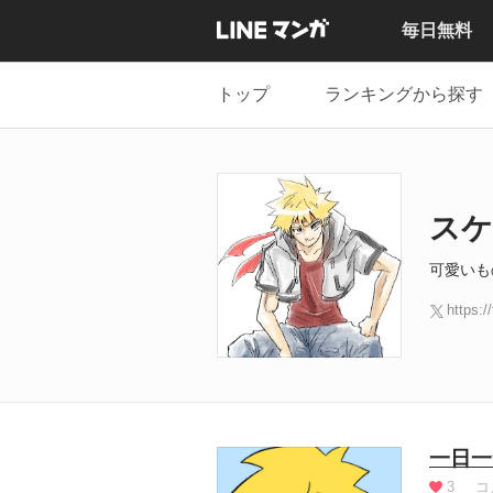
毎日無料
トップ
ランキングから探す
スケ
可愛いも
https:/
一日一
3
コ