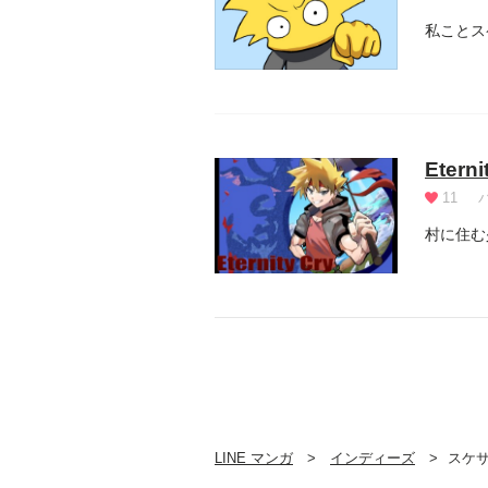
私ことス
Eterni
11
村に住む
LINE マンガ
インディーズ
スケ