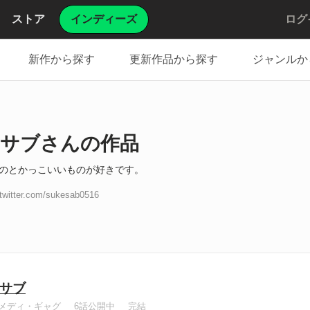
ストア
インディーズ
ログ
新作から探す
更新作品から探す
ジャンルか
サブさんの作品
のとかっこいいものが好きです。
/twitter.com/sukesab0516
サブ
メディ・ギャグ
6話公開中
完結