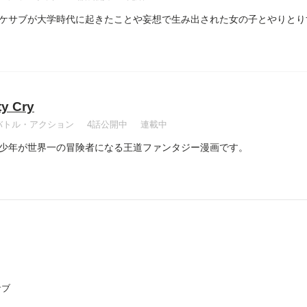
ケサブが大学時代に起きたことや妄想で生み出された女の子とやりとり
ty Cry
バトル・アクション
4話公開中
連載中
少年が世界一の冒険者になる王道ファンタジー漫画です。
サブ