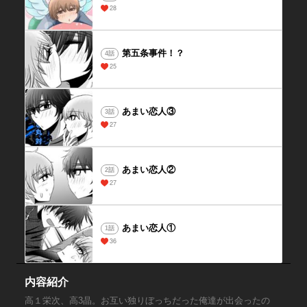
28
第五条事件！？
4話
25
あまい恋人③
3話
27
あまい恋人②
2話
27
あまい恋人①
1話
36
内容紹介
高１栄次、高3晶。お互い独りぼっちだった俺達が出会ったの