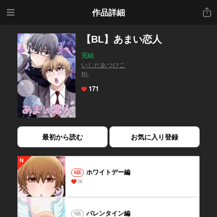
メニ
共有
作品詳細
ュー
【BL】あまい恋人
完結
いしだあつひこ
BL
171
最初から読む
お気に入り登録
ホワイトデー編
6話
28
バレンタイン編
5話