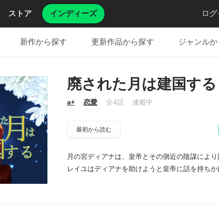
ストア
インディーズ
ログ
新作から探す
更新作品から探す
ジャンルか
廃された月は建国する
a+
恋愛
全4話
連載中
最初から読む
月の宮ディアナは、皇帝とその側近の陰謀により
レイユはディアナを助けようと皇帝に話を持ちかけ