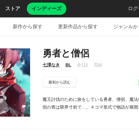
ストア
インディーズ
ログ
新作から探す
更新作品から探す
ジャンルか
勇者と僧侶
七澤なき
BL
全1話
完結
最初から読む
魔王討伐のために旅をしている勇者、僧侶、魔法
侶の胃は限界寸前で…。４コマ形式で物語が展開