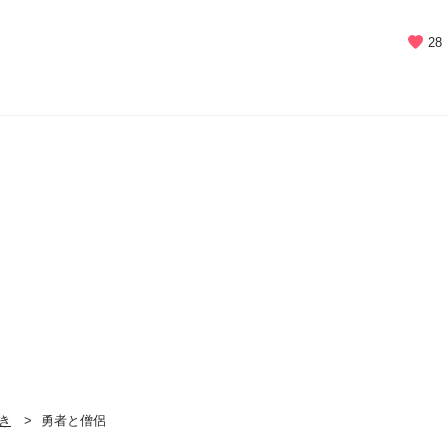
28
き
勇者と僧侶