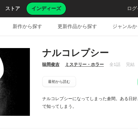
ストア
インディーズ
ログ
新作から探す
更新作品から探す
ジャンルか
ナルコレプシー
味岡俊吉
ミステリー・ホラー
全1話
完結
最初から読む
ナルコレプシーになってしまった倉間。ある日好
で知ってしまう。