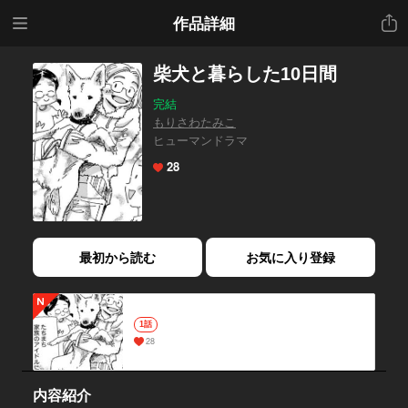
メニ
共有
作品詳細
ュー
柴犬と暮らした10日間
完結
もりさわたみこ
ヒューマンドラマ
28
最初から読む
お気に入り登録
1話
28
内容紹介