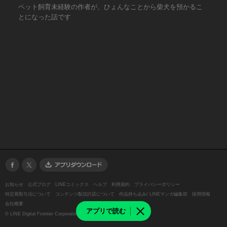
ペット飼育未経験の作者が、ひょんなことから柴犬を預かるこ
とになった話です
お知らせ
公式ブログ
LINEコミックス
ヘルプ
利用規約
プライバシーポリシー
特定商取引法について
コンテンツ配信許諾について
作品持ち込み/ LINEマンガ編集部
採用情報
会社概要
アプリで読む
©
LINE Digital Frontier Corporation