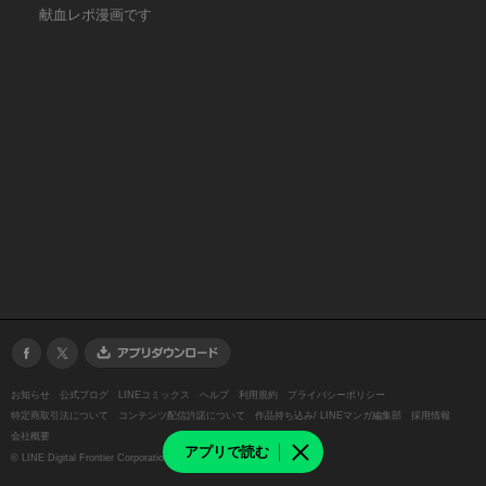
献血レポ漫画です
お知らせ
公式ブログ
LINEコミックス
ヘルプ
利用規約
プライバシーポリシー
特定商取引法について
コンテンツ配信許諾について
作品持ち込み/ LINEマンガ編集部
採用情報
会社概要
アプリで読む
©
LINE Digital Frontier Corporation