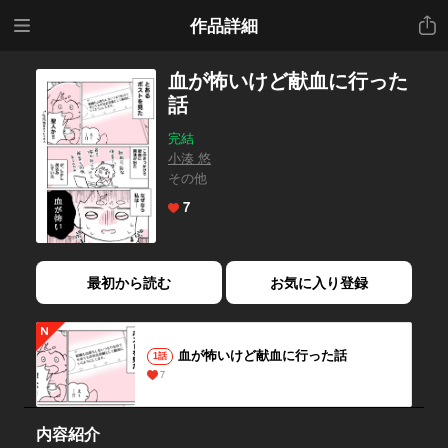
メニ
共有
作品詳細
ュー
血が怖いけど献血に行った
話
完結
小湊 悠
その他
7
最初から読む
お気に入り登録
血が怖いけど献血に行った話
1話
7
内容紹介