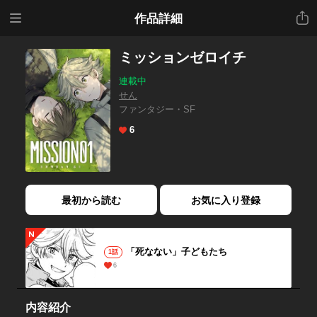
メニ
共有
作品詳細
ュー
ミッションゼロイチ
連載中
せん
ファンタジー・SF
6
最初から読む
お気に入り登録
「死なない」子どもたち
1話
6
内容紹介