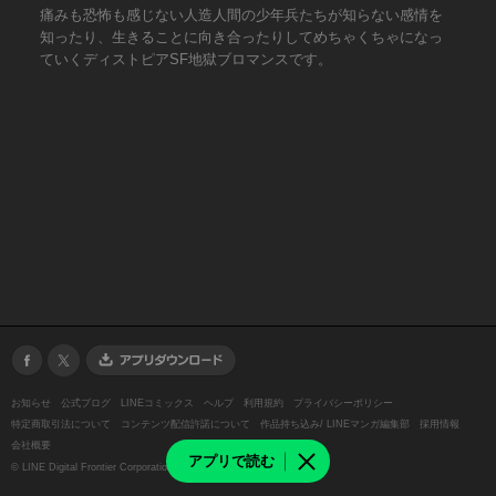
痛みも恐怖も感じない人造人間の少年兵たちが知らない感情を
知ったり、生きることに向き合ったりしてめちゃくちゃになっ
ていくディストピアSF地獄ブロマンスです。
お知らせ
公式ブログ
LINEコミックス
ヘルプ
利用規約
プライバシーポリシー
特定商取引法について
コンテンツ配信許諾について
作品持ち込み/ LINEマンガ編集部
採用情報
会社概要
アプリで読む
©
LINE Digital Frontier Corporation