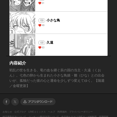
31
小さな鳥
2話
49
久遠
1話
63
内容紹介
戦乱の世を生きる、竜の血を継ぐ辰の国の当主・久遠（くお
ん）。七色の卵から生まれた小さな鳥娘・雛（ひな）との出会
いが、孤独だった彼の心と運命を少しずつ変えてゆく。【隔週
／金曜更新】
お知らせ
公式ブログ
LINEコミックス
ヘルプ
利用規約
プライバシーポリシー
特定商取引法について
コンテンツ配信許諾について
作品持ち込み/ LINEマンガ編集部
採用情報