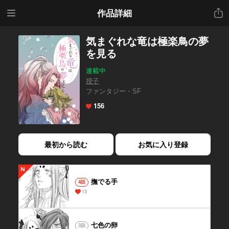
メニ
共有
作品詳細
ュー
気まぐれな竜は極楽鳥の夢
を見る
連載中
授子
ファンタジー・SF
156
最初から読む
お気に入り登録
撫でる手
4話
13
七色の卵
3話