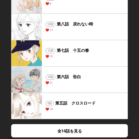
8
第八話 戻れない時
12話
14
第七話 十五の春
11話
15
第六話 告白
10話
21
第五話 クロスロード
9話
18
全14話を見る