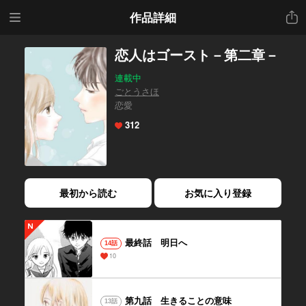
メニ
共有
作品詳細
ュー
恋人はゴースト－第二章－
連載中
ごとうさほ
恋愛
312
最初から読む
お気に入り登録
最終話 明日へ
14話
10
第九話 生きることの意味
13話