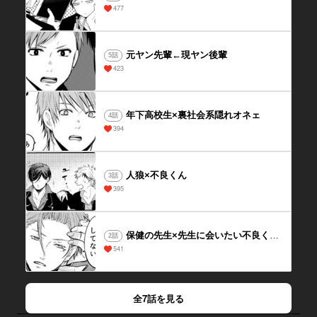
477
元ヤン先輩←現ヤン後輩
5話
423
年下高校生×裏社会系隠れオネェ
4話
394
人狼×不良くん
3話
395
保健の先生×先生に会いたい不良くん②
2話
541
全7話を見る