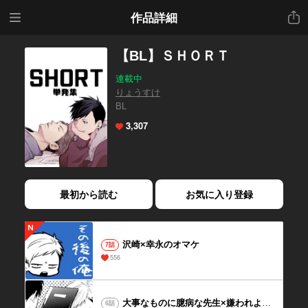
メニ
共有
作品詳細
ュー
【BL】ＳＨＯＲＴ
連載中
りょうすけ
BL
3,307
最初から読む
お気に入り登録
沢崎×幸永のオマケ
7話
556
大事なものに臆病な先生×嫌われようとしてた不良くん
6話