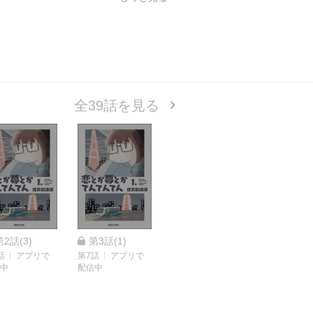
にひとつもない。圧倒的等身大で描かれ
年。29歳フリーターのカイちゃん。生活
とも、SNSにUPしたって誰からも「い
を変える恋におちたカイちゃんは、東京
イちゃんの、転がり続ける恋とか夢の物
全39話を見る
第2話(3)
第3話(1)
話
アプリで
第7話
アプリで
中
配信中