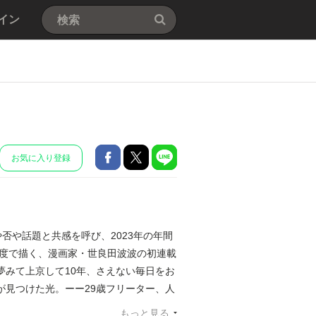
イン
お気に入り登録
や否や話題と共感を呼び、2023年の年間
像度で描く、漫画家・世良田波波の初連載
夢みて上京して10年、さえない毎日をお
が見つけた光。ーー29歳フリーター、人
ぶ」が詰まった、初期衝動全開の話題
もっと見る