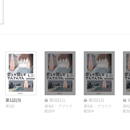
作!!〈この物語は…〉悩まない人生も、痛くない恋も、この世
る、大人になりきれない「私たち」の物語。夢みて上京して10
に追われ、ただ時間だけが過ぎていく。大好きだった絵を描くこ
いね」がもらえないつらさでやめてしまった。そんな中、人生
から大阪へ！生まれてはじめての片想いに暴走が止まらないカ
語。
第1話(3)
第2話(1)
第2話(2)
第3話
第4話
アプリで
第5話
アプリで
第6
配信中
配信中
配信