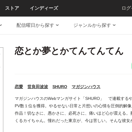
ストア
インディーズ
ログ
配信曜日から探す
ジャンルから探す
恋とか夢とかてんてんてん
恋愛
世良田波波
SHURO
マガジンハウス
マガジンハウスのWebマンガサイト「SHURO」 で連載する
PV数１位を獲得。やるせない日常と片想いの心情を圧倒的解
作品！切なさに、愚かさに、必死さに、痛いほど心が震える。
くるカイちゃん。憧れだった東京が、今は苦しい。そんな彼女
生を変える恋におちた。平常心じゃいられない片想いの「ぜん