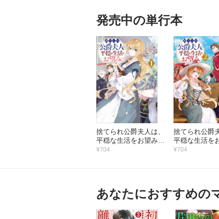
発売中の単行本
捨てられ公爵夫人は、
捨てられ公爵
平穏な生活をお望みの
平穏な生活を
ようです@COMIC 第
ようです@COM
¥704
¥704
1巻
2巻
あなたにおすすめの