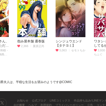
さん、
怨み屋本舗 通巻版
シンジュウエンド
ワタシ
ただの
【タテヨミ】
してる
2,366
栗原正尚
範だっ
藤和樹・
5,063
セモトちか
3,930
した弟
鍋島テ
らふぐ
放って
（タテ
ー版）
爵夫人は、平穏な生活をお望みのようです@COMIC
お知らせ
公式ブログ
LINEコミックス
作品持ち込み/ LINEマ
会社概要
ヘルプ
利用規約
プライバシーポリシー
公告
コンテ