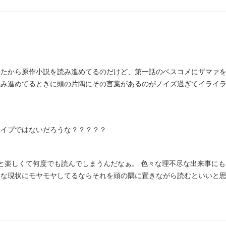
ったから原作小説を読み進めてるのだけど、第一話のベスコメにザマァ
読み進めてるときに頭の片隅にその言葉があるのがノイズ過ぎてイライ
タイプではないだろうな？？？？？
と楽しくて何度でも読んでしまうんだなぁ。 色々な理不尽な出来事に
遇な現状にモヤモヤしてるならそれを頭の隅に置きながら読むといいと