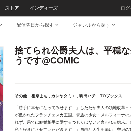
ストア
インディーズ
ログ
配信曜日から探す
ジャンルから探す
捨てられ公爵夫人は、平穏な
うです@COMIC
その他
柑奈まち
,
カレヤタミエ
,
駒田ハチ
TOブックス
「勝手に幸せになってみせます！」したたか夫人の領地改革ヒ
が敷かれたフランチェスカ王国。貴族の少女・メルフィーナの
れず、果ては結婚相手に愛するつもりはないと言われる始末。
私も好きにさせていただきます！」自由な人生を願い、交渉の