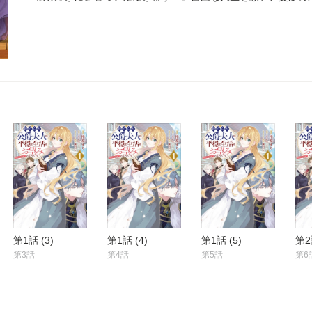
培った雑学で街づくりを始める。民への想いに突き動かされた
ていき――のちに北端の貴婦人とよばれる令嬢は全ての領民の
ーマン・ファンタジー！
第1話 (3)
第1話 (4)
第1話 (5)
第2
第3話
第4話
第5話
第6