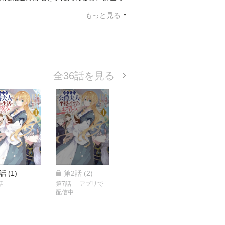
彼女の挑戦は、やがて時代の扉をも開い
もっと見る
光になる！したたか夫人の領地改革ヒュ
全36話を見る
話 (1)
第2話 (2)
話
第7話
アプリで
配信中