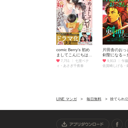
comic Berry’s 初め
片田舎のおっ
ましてこんにちは、
剣聖になる～
離婚してください
田舎の剣術師
7,751
七里ベテ
9,913
乍
（分冊版）
たのに、大成
ィ・あさぎ千夜春
佐賀崎しげる・
子たちが俺を
ツヒロ
くれない件～
ヨミフルカラ
LINE マンガ
毎日無料
捨てられ公