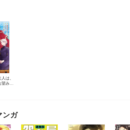
夫人は、
お望みの
IC 第
マンガ