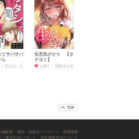
ってサバサバ
生意気ざかり 【タ
から
テヨミ】
江口心・と
1,967
花咲まひる
ンガ編集部
制作・投稿ガイドライン
採用情報
ンツ配信許諾について
特定商取引法について