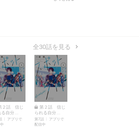
全30話を見る
第２話 信じ
第２話 信じ
れる自分
られる自分
２）
（３）
話
アプリで
第7話
アプリで
中
配信中