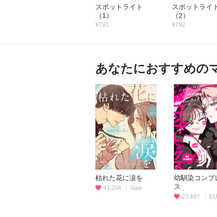
スポットライト
スポットラ
（1）
（2）
¥792
¥792
あなたにおすすめの
枯れた花に涙を
幼馴染コンプ
ス
41,206
Gae
23,497
EU