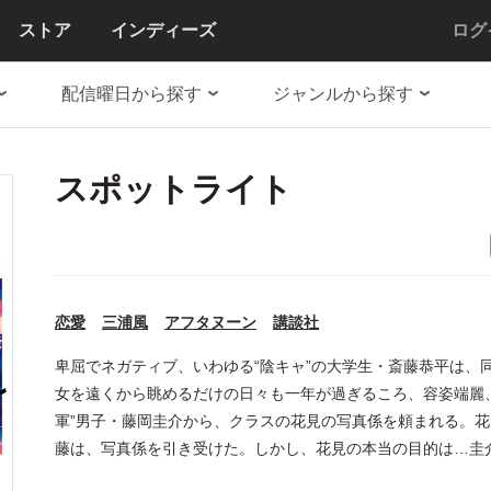
ストア
インディーズ
ログ
配信曜日から探す
ジャンルから探す
スポットライト
恋愛
三浦風
アフタヌーン
講談社
卑屈でネガティブ、いわゆる“陰キャ”の大学生・斎藤恭平は、
女を遠くから眺めるだけの日々も一年が過ぎるころ、容姿端麗
軍”男子・藤岡圭介から、クラスの花見の写真係を頼まれる。
藤は、写真係を引き受けた。しかし、花見の本当の目的は…圭
の煌めきと痛みに揺れる大学生群像劇、ここに開幕！