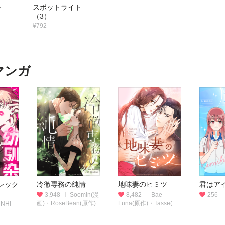
イト
スポットライト
（3）
¥792
マンガ
レック
冷徹専務の純情
地味妻のヒミツ
君はア
3,948
Soomin(漫
8,482
Bae
256
画)・RoseBean(原作)
Luna(原作)・Tasse(作
NHI
画)・Yeon shi(脚色)