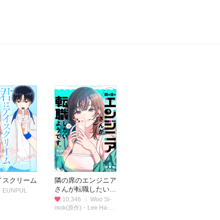
イスクリーム
隣の席のエンジニア
さんが転職したいよ
EUNPUL
うです。
10,346
Woo Si-
mok(原作)・Lee Ha-
an(作画)