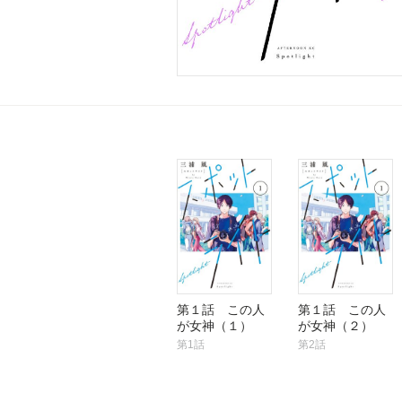
第１話 この人
第１話 この人
が女神（１）
が女神（２）
第1話
第2話