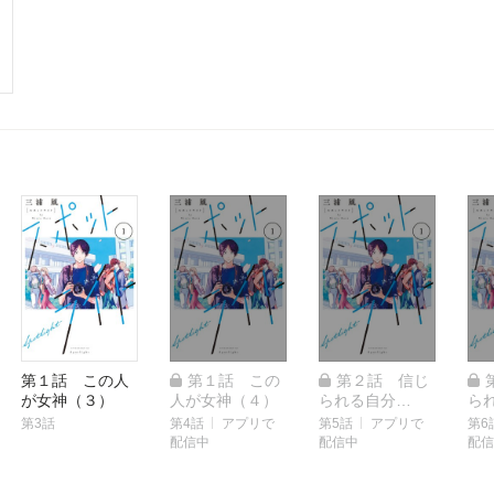
第１話 この人
第１話 この
第２話 信じ
が女神（３）
人が女神（４）
られる自分
ら
（１）
（
第3話
第4話
アプリで
第5話
アプリで
第6
配信中
配信中
配信