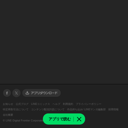
お知らせ
公式ブログ
LINEコミックス
ヘルプ
利用規約
プライバシーポリシー
特定商取引法について
コンテンツ配信許諾について
作品持ち込み/ LINEマンガ編集部
採用情報
会社概要
アプリで読む
©
LINE Digital Frontier Corporation