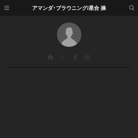
メニ
検索
アマンダ･ブラウニング/星合 操
ュー