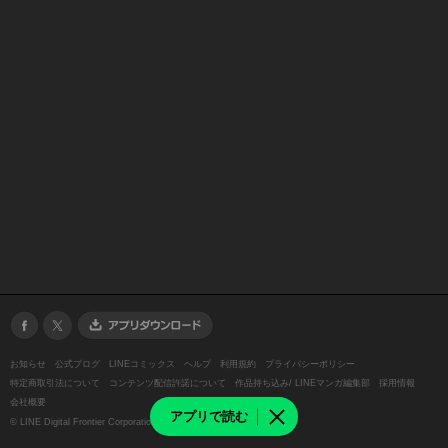
お知らせ
公式ブログ
LINEコミックス
ヘルプ
利用規約
プライバシーポリシー
特定商取引法について
コンテンツ配信許諾について
作品持ち込み/ LINEマンガ編集部
採用情報
会社概要
アプリで読む
©
LINE Digital Frontier Corporation