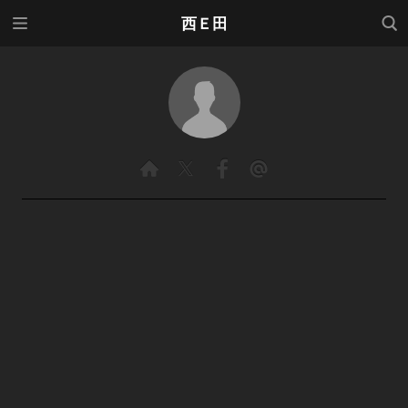
メニ
検索
西Ｅ田
ュー